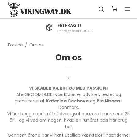
FRI FRAGT!
Fri fragt over 600KR
Forside
/
Om os
Om os
'
VI SKABER VÆRKTØJ MED PASSION!
Alle GROOMER.DK-værktøjer er udviklet, testet og
produceret af
Katerina Cechova
og
Pia Nissen
i
Danmark.
Vi har begge opdrættet dværgschnauzere i mere end 25
år – og vi ved om nogen, hvad en ruhåret pels har brug
for!
Gennem årene har vi haft utallige værktøjer i hænderne: