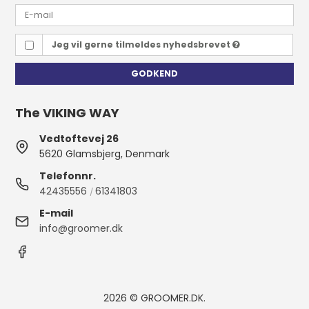
Jeg vil gerne tilmeldes nyhedsbrevet
GODKEND
The VIKING WAY
Vedtoftevej 26
5620 Glamsbjerg, Denmark
Telefonnr.
42435556
61341803
/
E-mail
info@groomer.dk
2026 © GROOMER.DK.