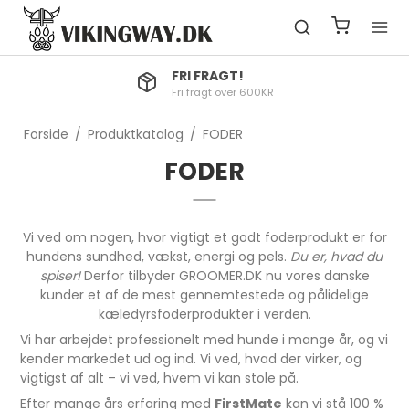
FRI FRAGT!
Fri fragt over 600KR
Forside
/
Produktkatalog
/
FODER
FODER
Vi ved om nogen, hvor vigtigt et godt foderprodukt er for
hundens sundhed, vækst, energi og pels.
Du er, hvad du
spiser!
Derfor tilbyder GROOMER.DK nu vores danske
kunder et af de mest gennemtestede og pålidelige
kæledyrsfoderprodukter i verden.
Vi har arbejdet professionelt med hunde i mange år, og vi
kender markedet ud og ind. Vi ved, hvad der virker, og
vigtigst af alt – vi ved, hvem vi kan stole på.
Efter mange års erfaring med
FirstMate
kan vi stå 100 %