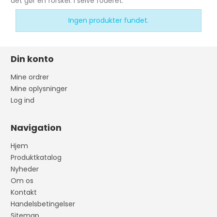
det gør en forskel: i selve foderet.
Ingen produkter fundet.
Din konto
Mine ordrer
Mine oplysninger
Log ind
Navigation
Hjem
Produktkatalog
Nyheder
Om os
Kontakt
Handelsbetingelser
Sitemap