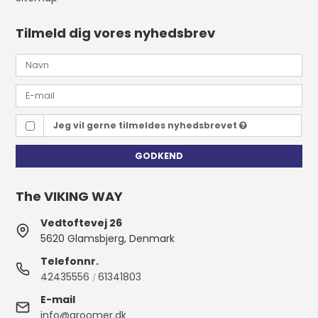
Tilmeld dig vores nyhedsbrev
Jeg vil gerne tilmeldes nyhedsbrevet
GODKEND
The VIKING WAY
Vedtoftevej 26
5620 Glamsbjerg, Denmark
Telefonnr.
42435556
61341803
/
E-mail
info@groomer.dk