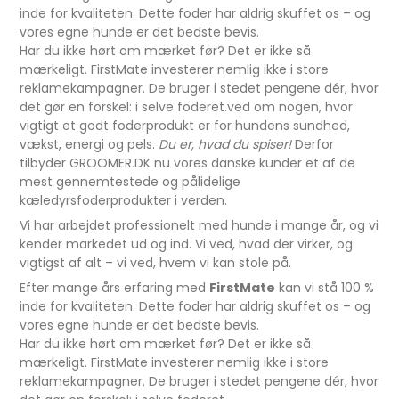
inde for kvaliteten. Dette foder har aldrig skuffet os – og
vores egne hunde er det bedste bevis.
Har du ikke hørt om mærket før? Det er ikke så
mærkeligt. FirstMate investerer nemlig ikke i store
reklamekampagner. De bruger i stedet pengene dér, hvor
det gør en forskel: i selve foderet.ved om nogen, hvor
vigtigt et godt foderprodukt er for hundens sundhed,
vækst, energi og pels.
Du er, hvad du spiser!
Derfor
tilbyder GROOMER.DK nu vores danske kunder et af de
mest gennemtestede og pålidelige
kæledyrsfoderprodukter i verden.
Vi har arbejdet professionelt med hunde i mange år, og vi
kender markedet ud og ind. Vi ved, hvad der virker, og
vigtigst af alt – vi ved, hvem vi kan stole på.
Efter mange års erfaring med
FirstMate
kan vi stå 100 %
inde for kvaliteten. Dette foder har aldrig skuffet os – og
vores egne hunde er det bedste bevis.
Har du ikke hørt om mærket før? Det er ikke så
mærkeligt. FirstMate investerer nemlig ikke i store
reklamekampagner. De bruger i stedet pengene dér, hvor