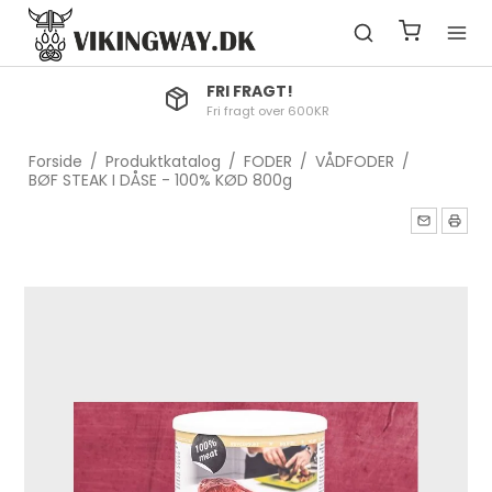
FRI FRAGT!
Fri fragt over 600KR
Forside
/
Produktkatalog
/
FODER
/
VÅDFODER
/
BØF STEAK I DÅSE - 100% KØD 800g