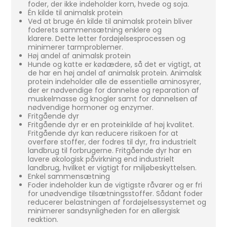
foder, der ikke indeholder korn, hvede og soja.
Én kilde til animalsk protein
Ved at bruge én kilde til animalsk protein bliver
foderets sammensætning enklere og
klarere. Dette letter fordøjelsesprocessen og
minimerer tarmproblemer.
Høj andel af animalsk protein
Hunde og katte er kødædere, så det er vigtigt, at
de har en høj andel af animalsk protein. Animalsk
protein indeholder alle de essentielle aminosyrer,
der er nødvendige for dannelse og reparation af
muskelmasse og knogler samt for dannelsen af
nødvendige hormoner og enzymer.
Fritgående dyr
Fritgående dyr er en proteinkilde af høj kvalitet.
Fritgående dyr kan reducere risikoen for at
overføre stoffer, der fodres til dyr, fra industrielt
landbrug til forbrugerne. Fritgående dyr har en
lavere økologisk påvirkning end industrielt
landbrug, hvilket er vigtigt for miljøbeskyttelsen.
Enkel sammensætning
Foder indeholder kun de vigtigste råvarer og er fri
for unødvendige tilsætningsstoffer. Sådant foder
reducerer belastningen af fordøjelsessystemet og
minimerer sandsynligheden for en allergisk
reaktion.