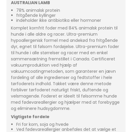
AUSTRALIAN LAMB
78% animalsk protein
fritgående kyllinger
indeholder ikke antibiotika eller hormoner
Komplet kornfrit foder med 84% animalsk protein til
hunde i alle aldre og racer. Ultra-premium
hypoallergenisk formel med andekød fra fritgående
dyr, egnet til følsom fordøjelse. Ultra-premium foder
til hunde i alle størrelser og racer med en enkel
sammensætning fremstillet i Canada. Certificeret
vakuumproduktion ved hjælp af
vakuumcoatingmetoden, som garanterer en jævn
fordeling af alle ingredienser og fedtstoffer i hele
tørfoderets indhold. Takket være denne metode
forbliver tørfoderet naturligt friskt, duftende og
velsmagende. Foderet er ideelt til følsomme hunde
med fødevareallergier og hjælper med at forebygge
og eliminere hudsygdomme.
Vigtigste fordele
Fri for korn, soja og hvede
Ved fødevareallergier anbefales det at vælge et