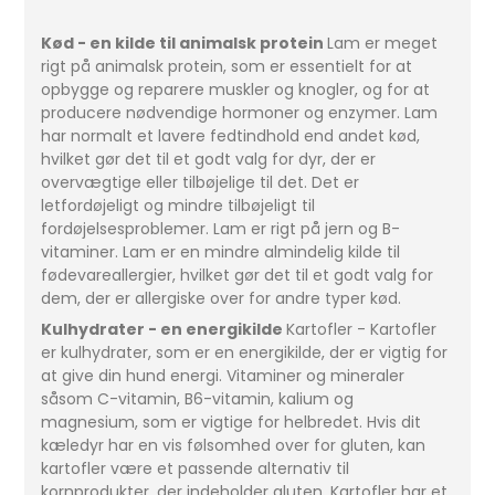
Kød - en kilde til animalsk protein
Lam er meget
rigt på animalsk protein, som er essentielt for at
opbygge og reparere muskler og knogler, og for at
producere nødvendige hormoner og enzymer. Lam
har normalt et lavere fedtindhold end andet kød,
hvilket gør det til et godt valg for dyr, der er
overvægtige eller tilbøjelige til det. Det er
letfordøjeligt og mindre tilbøjeligt til
fordøjelsesproblemer. Lam er rigt på jern og B-
vitaminer. Lam er en mindre almindelig kilde til
fødevareallergier, hvilket gør det til et godt valg for
dem, der er allergiske over for andre typer kød.
Kulhydrater - en energikilde
Kartofler - Kartofler
er kulhydrater, som er en energikilde, der er vigtig for
at give din hund energi. Vitaminer og mineraler
såsom C-vitamin, B6-vitamin, kalium og
magnesium, som er vigtige for helbredet. Hvis dit
kæledyr har en vis følsomhed over for gluten, kan
kartofler være et passende alternativ til
kornprodukter, der indeholder gluten. Kartofler har et