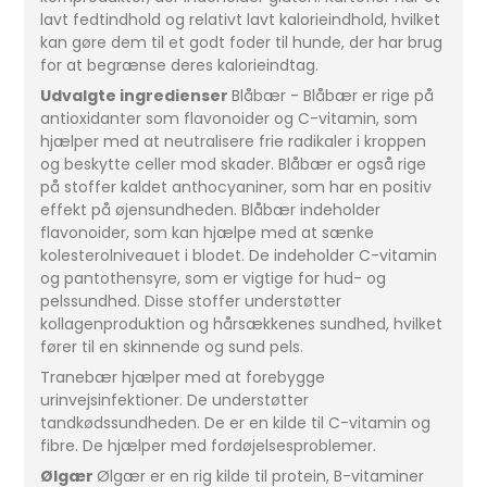
lavt fedtindhold og relativt lavt kalorieindhold, hvilket
kan gøre dem til et godt foder til hunde, der har brug
for at begrænse deres kalorieindtag.
Udvalgte ingredienser
Blåbær - Blåbær er rige på
antioxidanter som flavonoider og C-vitamin, som
hjælper med at neutralisere frie radikaler i kroppen
og beskytte celler mod skader. Blåbær er også rige
på stoffer kaldet anthocyaniner, som har en positiv
effekt på øjensundheden. Blåbær indeholder
flavonoider, som kan hjælpe med at sænke
kolesterolniveauet i blodet. De indeholder C-vitamin
og pantothensyre, som er vigtige for hud- og
pelssundhed. Disse stoffer understøtter
kollagenproduktion og hårsækkenes sundhed, hvilket
fører til en skinnende og sund pels.
Tranebær hjælper med at forebygge
urinvejsinfektioner. De understøtter
tandkødssundheden. De er en kilde til C-vitamin og
fibre. De hjælper med fordøjelsesproblemer.
Ølgær
Ølgær er en rig kilde til protein, B-vitaminer