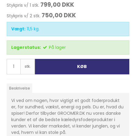
799,00 DKK
Stykpris v/ 1 stk.
750,00 DKK
Stykpris v/ 2 stk.
Vægt:
11,5
kg.
Lagerstatus:
På lager
KØB
stk.
Beskrivelse
Vi ved om nogen, hvor vigtigt et godt foderprodukt
er, for sundhed, vækst, energi og pels. Du er, hvad du
spiser! Derfor tilbyder GROOMER.DK nu vores danske
kunder et af de bedste kæledyrsfoderprodukter i
verden. Vi kender markedet, vi kender junglen, og vi
ved, hvem vi kan stole på.