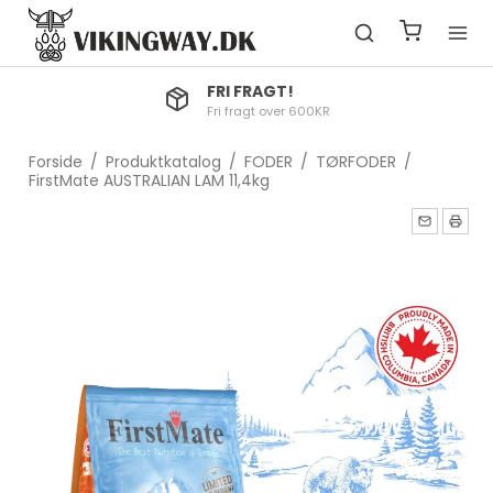
DANSK EJET FIRMA
Vikingeway.dk er dansk ejet med dansk CVR
Forside
/
Produktkatalog
/
FODER
/
TØRFODER
/
FirstMate AUSTRALIAN LAM 11,4kg