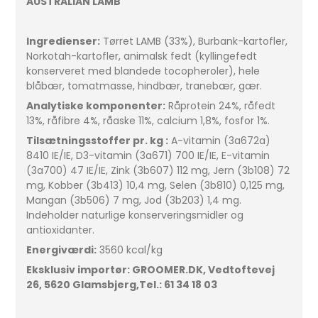
AUSTRALIAN LAMB
Ingredienser:
Tørret LAMB (33%), Burbank-kartofler,
Norkotah-kartofler, animalsk fedt (kyllingefedt
konserveret med blandede tocopheroler), hele
blåbær, tomatmasse, hindbær, tranebær, gær.
Analytiske komponenter:
Råprotein 24%, råfedt
13%, råfibre 4%, råaske 11%, calcium 1,8%, fosfor 1%.
Tilsætningsstoffer pr. kg :
A-vitamin (3a672a)
8410 IE/IE, D3-vitamin (3a671) 700 IE/IE, E-vitamin
(3a700) 47 IE/IE, Zink (3b607) 112 mg, Jern (3b108) 72
mg, Kobber (3b413) 10,4 mg, Selen (3b810) 0,125 mg,
Mangan (3b506) 7 mg, Jod (3b203) 1,4 mg.
Indeholder naturlige konserveringsmidler og
antioxidanter.
Energiværdi:
3560 kcal/kg
Eksklusiv importør: GROOMER.DK, Vedtoftevej
26, 5620 Glamsbjerg,Tel.: 61 34 18 03