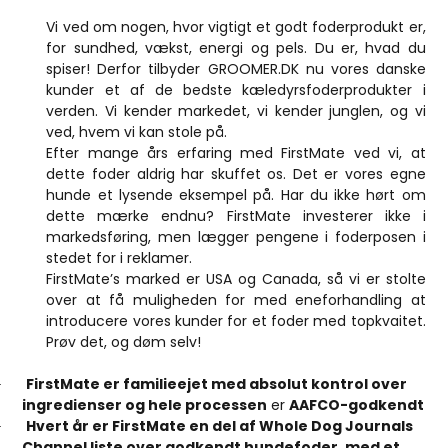
Vi ved om nogen, hvor vigtigt et godt foderprodukt er,
for sundhed, vækst, energi og pels. Du er, hvad du
spiser! Derfor tilbyder GROOMER.DK nu vores danske
kunder et af de bedste kæledyrsfoderprodukter i
verden. Vi kender markedet, vi kender junglen, og vi
ved, hvem vi kan stole på.
Efter mange års erfaring med FirstMate ved vi, at
dette foder aldrig har skuffet os. Det er vores egne
hunde et lysende eksempel på. Har du ikke hørt om
dette mærke endnu? FirstMate investerer ikke i
markedsføring, men lægger pengene i foderposen i
stedet for i reklamer.
FirstMate’s marked er USA og Canada, så vi er stolte
over at få muligheden for med eneforhandling at
introducere vores kunder for et foder med topkvaitet.
Prøv det, og døm selv!
FirstMate er familieejet med absolut kontrol over
·
ingredienser og hele processen
er
AAFCO-godkendt
Hvert år er FirstMate en del af Whole Dog Journals
·
Channel liste over godkendt hundefoder, med et