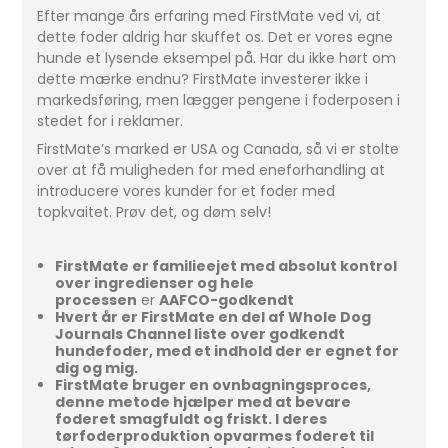
Efter mange års erfaring med FirstMate ved vi, at
dette foder aldrig har skuffet os. Det er vores egne
hunde et lysende eksempel på. Har du ikke hørt om
dette mærke endnu? FirstMate investerer ikke i
markedsføring, men lægger pengene i foderposen i
stedet for i reklamer.
FirstMate’s marked er USA og Canada, så vi er stolte
over at få muligheden for med eneforhandling at
introducere vores kunder for et foder med
topkvaitet. Prøv det, og døm selv!
FirstMate er familieejet med absolut kontrol
over ingredienser og hele
processen
er
AAFCO-godkendt
Hvert år er FirstMate en del af Whole Dog
Journals Channel liste over godkendt
hundefoder, med et indhold der er egnet for
dig og mig.
FirstMate bruger en ovnbagningsproces,
denne metode hjælper med at bevare
foderet smagfuldt og friskt. I deres
tørfoderproduktion opvarmes foderet til