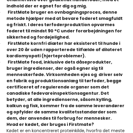
indhold der er egnet for dig og mig.
FirstMate bruger en ovnbagningsproces, denne
·
metode hjælper med at bevare foderet smagfuldt
og friskt. I deres tørfoderproduktion opvarmes
foderet til mindst 90 °C under forarbejdningen for
sikkerhed og fordøjelighed.
FirstMate kornfri diæter har eksisteret til hunde i
·
over 20 år uden rapporterede tilfælde af dilateret
kardiomyopati (hjerteproblemer).
FirstMate food, inklusive dets dåseprodukter,
·
bruger ingredienser, der også egner sig til
menneskerføde. Virksomheden ejes og driver selv
en fabrik og produktionsanlæg til tørfoder, begge
certificeret af regulerende organer som det
canadiske fødevareinspektionsagentur. Det
betyder, at alle ingredienserne, såsom kylling,
kalkun og fisk, kommer fra de samme leverandører
og opfylder de samme kvalitetsstandarder som
dem, der anvendes til forbrug for mennesker.
Hvad er kødet, der bruges i Firstmate?
Kødet er en koncentreret proteinkilde, hvorfra det meste