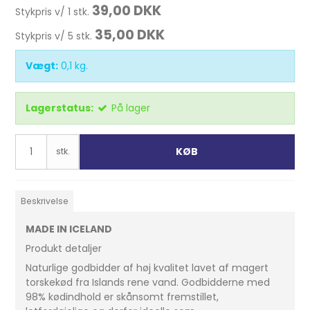
39,00 DKK
Stykpris v/ 1 stk.
35,00 DKK
Stykpris v/ 5 stk.
Vægt:
0,1
kg.
Lagerstatus:
På lager
KØB
stk.
Beskrivelse
MADE IN ICELAND
Produkt detaljer
Naturlige godbidder af høj kvalitet lavet af magert
torskekød fra Islands rene vand. Godbidderne med
98% kødindhold er skånsomt fremstillet,