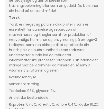
letfordøjelige og derfor ideelle som
træningsbelønning eller som en godbid. Du belønner
din hund på en sund måde!
Torsk
Torsk er meget rig på animalsk protein, som er
essentielt for dannelse og reparation af
muskelmasse og knogler samt for produktion af
nødvendige hormoner og enzymer, rig på omega-3
fedtsyrer, som kan bidrage til at opretholde din
hunds pels og huds sundhed. Disse fedtsyrer
understøtter sunde led og reducerer
inflammatoriske processer i kroppen. Fisk indeholder
mange vigtige vitaminer og mineraler, såsom D-
vitamin, B12-vitamin og selen.
Næringsanalyse
Sammensætning
Torskekød 98%, glycerin 2%.
Analytiske bestanddele
Råprotein 67,6%, råfedt 5%, råfibre 0,4%, råaske 16,2%,