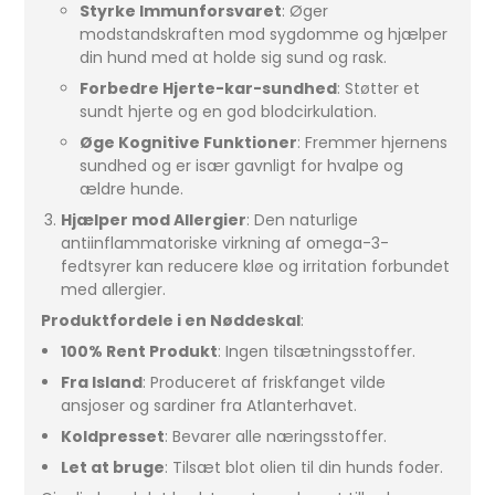
Styrke Immunforsvaret
: Øger
modstandskraften mod sygdomme og hjælper
din hund med at holde sig sund og rask.
Forbedre Hjerte-kar-sundhed
: Støtter et
sundt hjerte og en god blodcirkulation.
Øge Kognitive Funktioner
: Fremmer hjernens
sundhed og er især gavnligt for hvalpe og
ældre hunde.
Hjælper mod Allergier
: Den naturlige
antiinflammatoriske virkning af omega-3-
fedtsyrer kan reducere kløe og irritation forbundet
med allergier.
Produktfordele i en Nøddeskal
:
100% Rent Produkt
: Ingen tilsætningsstoffer.
Fra Island
: Produceret af friskfanget vilde
ansjoser og sardiner fra Atlanterhavet.
Koldpresset
: Bevarer alle næringsstoffer.
Let at bruge
: Tilsæt blot olien til din hunds foder.