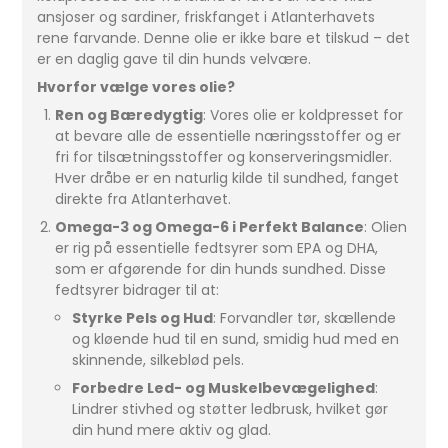
ansjoser og sardiner, friskfanget i Atlanterhavets
rene farvande. Denne olie er ikke bare et tilskud – det
er en daglig gave til din hunds velvære.
Hvorfor vælge vores olie?
Ren og Bæredygtig
: Vores olie er koldpresset for
at bevare alle de essentielle næringsstoffer og er
fri for tilsætningsstoffer og konserveringsmidler.
Hver dråbe er en naturlig kilde til sundhed, fanget
direkte fra Atlanterhavet.
Omega-3 og Omega-6 i Perfekt Balance
: Olien
er rig på essentielle fedtsyrer som EPA og DHA,
som er afgørende for din hunds sundhed. Disse
fedtsyrer bidrager til at:
Styrke Pels og Hud
: Forvandler tør, skællende
og kløende hud til en sund, smidig hud med en
skinnende, silkeblød pels.
Forbedre Led- og Muskelbevægelighed
:
Lindrer stivhed og støtter ledbrusk, hvilket gør
din hund mere aktiv og glad.